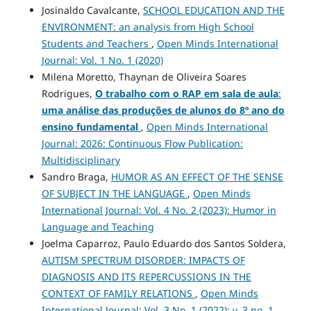
Josinaldo Cavalcante,
SCHOOL EDUCATION AND THE
ENVIRONMENT: an analysis from High School
Students and Teachers
,
Open Minds International
Journal: Vol. 1 No. 1 (2020)
Milena Moretto, Thaynan de Oliveira Soares
Rodrigues,
O trabalho com o RAP em sala de aula
:
uma análise das produções de alunos do 8º ano do
ensino fundamental
,
Open Minds International
Journal: 2026: Continuous Flow Publication:
Multidisciplinary
Sandro Braga,
HUMOR AS AN EFFECT OF THE SENSE
OF SUBJECT IN THE LANGUAGE
,
Open Minds
International Journal: Vol. 4 No. 2 (2023): Humor in
Language and Teaching
Joelma Caparroz, Paulo Eduardo dos Santos Soldera,
AUTISM SPECTRUM DISORDER: IMPACTS OF
DIAGNOSIS AND ITS REPERCUSSIONS IN THE
CONTEXT OF FAMILY RELATIONS
,
Open Minds
International Journal: Vol. 3 No. 1 (2022): v. 3 no. 1