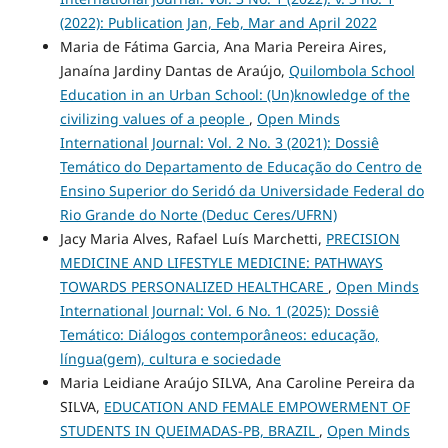
(2022): Publication Jan, Feb, Mar and April 2022
Maria de Fátima Garcia, Ana Maria Pereira Aires,
Janaína Jardiny Dantas de Araújo,
Quilombola School
Education in an Urban School: (Un)knowledge of the
civilizing values of a people
,
Open Minds
International Journal: Vol. 2 No. 3 (2021): Dossiê
Temático do Departamento de Educação do Centro de
Ensino Superior do Seridó da Universidade Federal do
Rio Grande do Norte (Deduc Ceres/UFRN)
Jacy Maria Alves, Rafael Luís Marchetti,
PRECISION
MEDICINE AND LIFESTYLE MEDICINE: PATHWAYS
TOWARDS PERSONALIZED HEALTHCARE
,
Open Minds
International Journal: Vol. 6 No. 1 (2025): Dossiê
Temático: Diálogos contemporâneos: educação,
língua(gem), cultura e sociedade
Maria Leidiane Araújo SILVA, Ana Caroline Pereira da
SILVA,
EDUCATION AND FEMALE EMPOWERMENT OF
STUDENTS IN QUEIMADAS-PB, BRAZIL
,
Open Minds