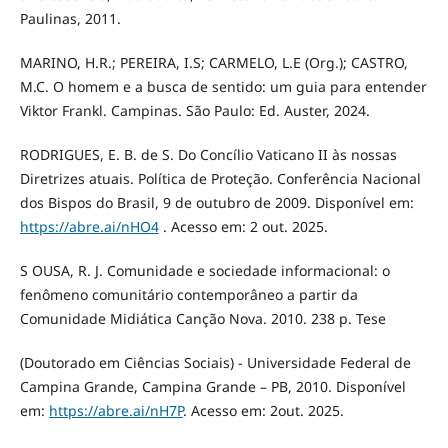
Paulinas, 2011.
MARINO, H.R.; PEREIRA, I.S; CARMELO, L.E (Org.); CASTRO,
M.C. O homem e a busca de sentido: um guia para entender
Viktor Frankl. Campinas. São Paulo: Ed. Auster, 2024.
RODRIGUES, E. B. de S. Do Concílio Vaticano II às nossas
Diretrizes atuais. Política de Proteção. Conferência Nacional
dos Bispos do Brasil, 9 de outubro de 2009. Disponível em:
https://abre.ai/nHO4
. Acesso em: 2 out. 2025.
S OUSA, R. J. Comunidade e sociedade informacional: o
fenômeno comunitário contemporâneo a partir da
Comunidade Midiática Canção Nova. 2010. 238 p. Tese
(Doutorado em Ciências Sociais) - Universidade Federal de
Campina Grande, Campina Grande – PB, 2010. Disponível
em:
https://abre.ai/nH7P
. Acesso em: 2out. 2025.